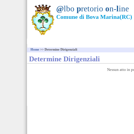
@
lbo
p
retorio
o
n-
l
ine
Comune di Bova Marina(RC)
Home
>> Determine Dirigenziali
Determine Dirigenziali
Nessun atto in p